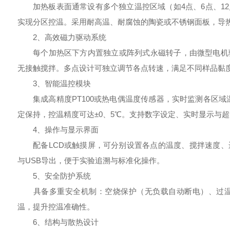
加热板表面通常设有多个独立温控区域（如4点、6点、12
实现分区控温。采用耐高温、耐腐蚀的陶瓷或不锈钢面板，导
2、高效磁力驱动系统
每个加热区下方内置独立或阵列式永磁转子，由微型电机驱
无接触搅拌。多点设计可独立调节各点转速，满足不同样品黏
3、智能温控模块
集成高精度PT100或热电偶温度传感器，实时监测各区域温
定保持，控温精度可达±0、5℃。支持数字设定、实时显示与
4、操作与显示界面
配备LCD或触摸屏，可分别设置各点的温度、搅拌速度、
与USB导出，便于实验追溯与标准化操作。
5、安全防护系统
具备多重安全机制：空烧保护（无负载自动断电）、过温
温，提升控温准确性。
6、结构与散热设计