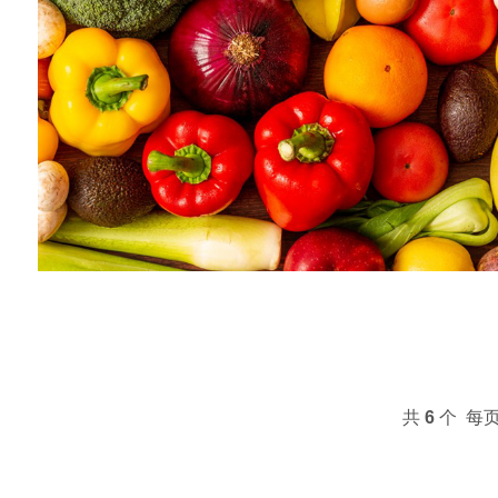
共
6
个 每页