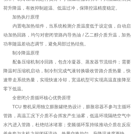
荷升降温，有效抑制超温、低温过冲，保障控温精度稳定。
加热执行原理
内置电加热组件，当系统检测介质温度低于设定值，自动启
动加热回路，均匀对密闭管路内导热油 / 乙二醇介质升温，加热
功率随温差动态调节，避免局部过热结焦。
制冷降温原理
配备压缩机制冷回路，包含冷凝器、蒸发器节流组件；需要
降温时压缩机启动，制冷剂完成气液转换吸收管路介质热量，快
速带走系统热量，实现快速冷却，宽温机型可实现高温直接降至
零下低温。
全密闭介质循环核心优势原理
TCU 整机采用独立膨胀罐绝热设计，膨胀容器不参与主循环
管路，高温工况下介质不会挥发产生油雾，低温环境隔绝空气中
水汽进入管路，杜绝结冰堵塞；变频循环泵持续推动介质在反应
釜夹套与主机之间闭环流动，热量交换均匀，升降温速度更快。