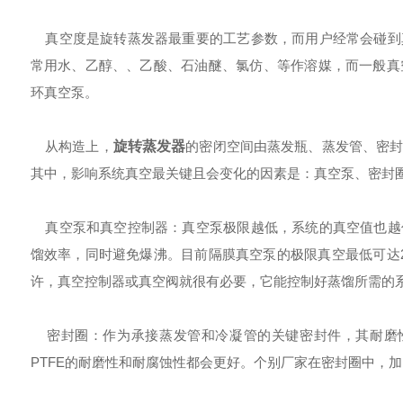
真空度是旋转蒸发器最重要的工艺参数，而用户经常会碰到
常用水、乙醇、、乙酸、石油醚、氯仿、等作溶媒，而一般真
环真空泵。
从构造上，
旋转蒸发器
的密闭空间由蒸发瓶、蒸发管、密
其中，影响系统真空最关键且会变化的因素是：真空泵、密封
真空泵和真空控制器：真空泵极限越低，系统的真空值也越
馏效率，同时避免爆沸。目前隔膜真空泵的极限真空最低可达2mba
许，真空控制器或真空阀就很有必要，它能控制好蒸馏所需的
密封圈：作为承接蒸发管和冷凝管的关键密封件，其耐磨性
PTFE的耐磨性和耐腐蚀性都会更好。个别厂家在密封圈中，