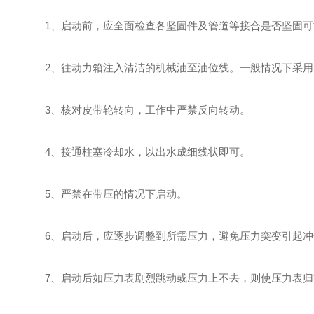
1、启动前，应全面检查各坚固件及管道等接合是否坚固可
2、往动力箱注入清洁的机械油至油位线。一般情况下采用HJ
3、核对皮带轮转向，工作中严禁反向转动。
4、接通柱塞冷却水，以出水成细线状即可。
5、严禁在带压的情况下启动。
6、启动后，应逐步调整到所需压力，避免压力突变引起冲
7、启动后如压力表剧烈跳动或压力上不去，则使压力表归