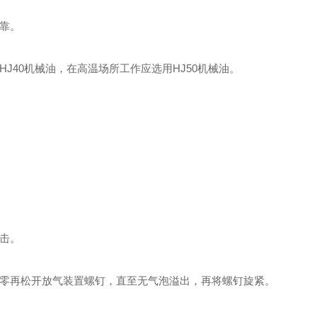
靠。
40机械油，在高温场所工作应选用HJ50机械油。
击。
零再松开放气装置螺钉，直至无气泡溢出，再将螺钉旋紧。