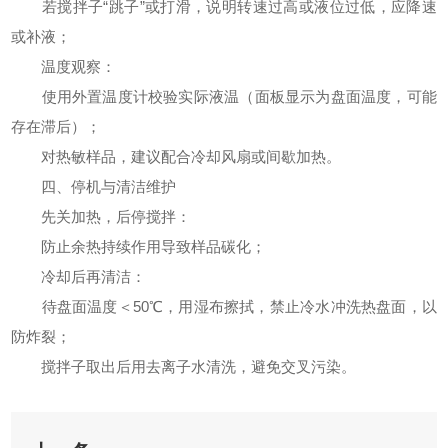
若搅拌子“跳子”或打滑，说明转速过高或液位过低，应降速
或补液；
温度观察：
使用外置温度计校验实际液温（面板显示为盘面温度，可能
存在滞后）；
对热敏样品，建议配合冷却风扇或间歇加热。
四、停机与清洁维护
先关加热，后停搅拌：
防止余热持续作用导致样品碳化；
冷却后再清洁：
待盘面温度＜50℃，用湿布擦拭，禁止冷水冲洗热盘面，以
防炸裂；
搅拌子取出后用去离子水清洗，避免交叉污染。