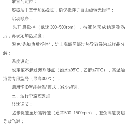
放置与定位：
容器居中置于加热盘面，确保搅拌子自由旋转无碰壁；
启动顺序：
先开启搅拌（低速300–500rpm），待液体形成稳定漩涡
后，再设定加热温度；
避免“先加热后搅拌”，防止底部局部过热导致暴沸或样品分
解；
温度设定：
设定值不超过溶剂沸点（如水≤95℃，乙醇≤70℃），高温油
浴需专用型号（最高300℃）；
启用“PID智能控温”模式，减少超调。
三、运行中监控要点
转速调节：
逐步提速至所需转速（通常500–1500rpm），避免高速突启
导致飞溅；