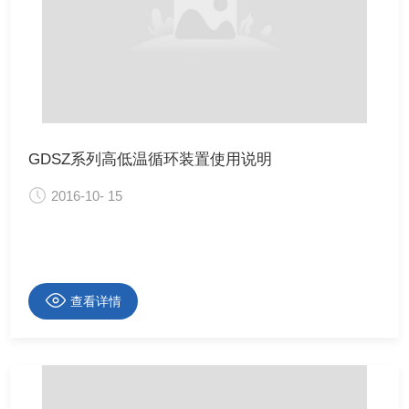
GDSZ系列高低温循环装置使用说明
2016-10- 15
查看详情