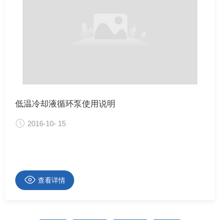
低温冷却液循环泵使用说明
2016-10- 15
查看详情