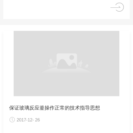
保证玻璃反应釜操作正常的技术指导思想
2017-12- 26