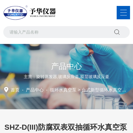
产品中心
主营：旋转蒸发器,玻璃反应釜,双层玻璃反应釜
首页
-
产品中心
-
循环水真空泵
>
台式新型循环水真空泵
> 
SHZ-D(III)防腐双表双抽循环水真空泵