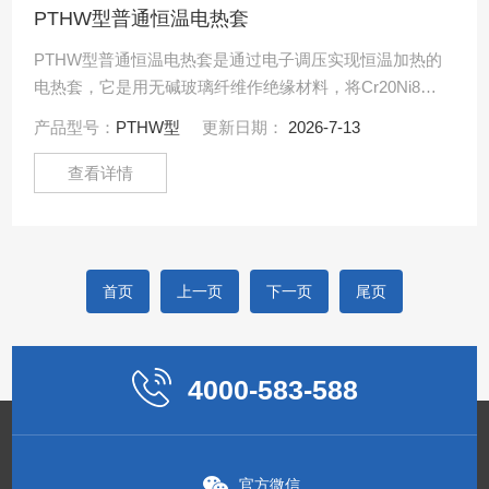
PTHW型普通恒温电热套
PTHW型普通恒温电热套是通过电子调压实现恒温加热的
电热套，它是用无碱玻璃纤维作绝缘材料，将Cr20Ni80
合金丝簧装置于其中，用硅酸铝棉经真空定型的半球形保
产品型号：
PTHW型
更新日期：
2026-7-13
温.....
查看详情
首页
上一页
下一页
尾页
4000-583-588
官方微信