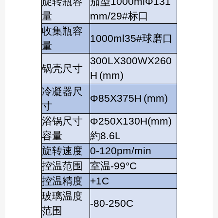
旋转瓶容
茄型1000mlΦ131
量
mm/29#标口
收集瓶容
1000ml35#球磨口
量
300LX300WX260
锅壳尺寸
H
(mm)
冷凝器尺
Φ85X375H
(mm)
寸
浴锅尺寸
Φ250X130H(mm)
容量
約8.6L
旋转速度
0-120pm/min
控温范围
室温-99°C
控温精度
+1C
玻璃温度
-80-250C
范围