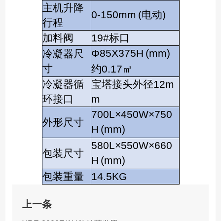
主机升降
0-150mm
(电动)
行程
加料阀
19#标口
Φ85X375H
(mm)
冷凝器尺
寸
约0.17㎡
冷凝器循
宝塔接头外径12m
环接口
m
700L×450W×750
外形尺寸
H
(mm)
580L×550W×660
包装尺寸
H
(mm)
包装重量
14.5KG
上一条