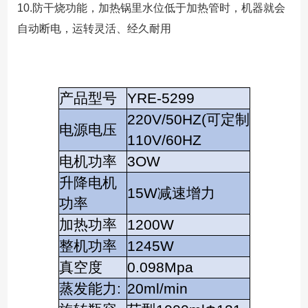
10.防干烧功能，加热锅里水位低于加热管时，机器就会
自动断电，运转灵活、经久耐用
产品型号
YRE-5299
220V/50HZ(可定制
电源电压
110V/60HZ
电机功率
3OW
升降电机
15W减速增力
功率
加热功率
1200W
整机功率
1245W
真空度
0.098Mpa
蒸发能力:
20ml/min