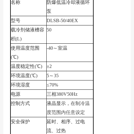
名称
防爆
低温冷却液循环
泵
型号
DLSB-
50/40EX
载冷剂储液槽容
50
积
(L)
使用温度范围
-
4
0～
室温
(℃)
温度稳定性
(℃)
±2
环境温度
(℃)
5～35
环境湿度
≤70%
电源
三相
380V50Hz
控制方式
液晶显示，
在制冷温
度范围内任意设定
安全保护
延时、相序、过电
流、过热