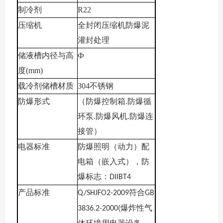
制冷剂
R22
压缩机
全封闭压缩机防爆泥
灌封处理
储液槽内径与高
Ф
度
(mm)
载冷剂储槽材质
304
不锈钢
防爆形式
（防爆控制箱
.
防爆循
环泵
.
防爆风机
.
防爆
连
接
管）
电器标准
防爆照明（动力）配
电箱（嵌入式），防
爆标志：
DIIBT4
产品标准
符合
Q/SHJFO2-2009
GB
爆炸性气
3836.2-2000(