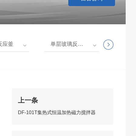
反应釜
单层玻璃反应釜
低温冷却
上一条
DF-101T集热式恒温加热磁力搅拌器