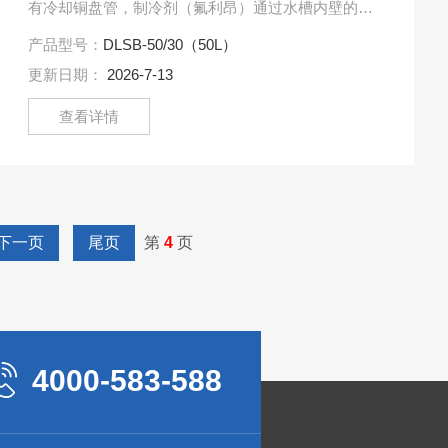
有冷却铜盘管，制冷剂（氟利昂）通过水槽内壁的盘
管不断循环，对槽内冷媒进行冷却，并通过内置循环
产品型号：
DLSB-50/30（50L）
泵、外接循环管路将.....
更新日期：
2026-7-13
查看详情
下一页
尾页
第
4
页
4000-583-588