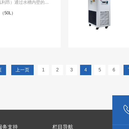
氟利昂）通过水槽内壁的盘
进行冷却，并通过内置循环
X（50L）
.
页
上一页
1
2
3
4
5
6
服务支持
栏目导航