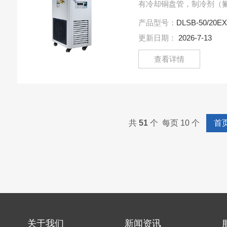
有冷却铜盘管，制冷剂（
管不断循环，对槽内冷媒
产品型号：
DLSB-50/20E
泵、外接循环管路将冷媒....
更新日期：
2026-7-13
查看详情
共
51
个 每页 10 个
首
关于我们
新闻资讯